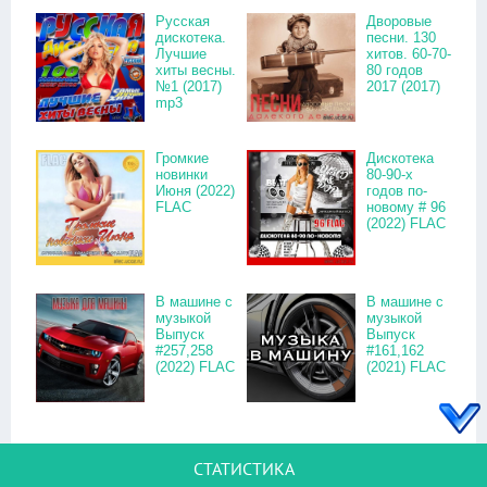
Русская
Дворовые
дискотека.
песни. 130
Лучшие
хитов. 60-70-
хиты весны.
80 годов
№1 (2017)
2017 (2017)
mp3
Громкие
Дискотека
новинки
80-90-х
Июня (2022)
годов по-
FLAC
новому # 96
(2022) FLAC
В машине с
В машине с
музыкой
музыкой
Выпуск
Выпуск
#257,258
#161,162
(2022) FLAC
(2021) FLAC
СТАТИСТИКА