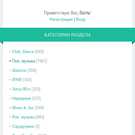
Приветствую Вас
,
Гость
!
Регистрация
|
Вход
КАТЕГОРИИ РАЗДЕЛА
Club, Dance
[892]
Поп, музыка
[7967]
Шансон
[358]
R'N'B
[164]
Хиты 80-х
[103]
Народные
[237]
Blues & Jaz
[299]
Рок, музыка
[993]
Саундтреки
[3]