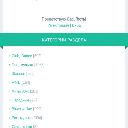
Приветствую Вас
,
Гость
!
Регистрация
|
Вход
КАТЕГОРИИ РАЗДЕЛА
Club, Dance
[892]
Поп, музыка
[7968]
Шансон
[358]
R'N'B
[164]
Хиты 80-х
[103]
Народные
[237]
Blues & Jaz
[299]
Рок, музыка
[994]
Саундтреки
[3]