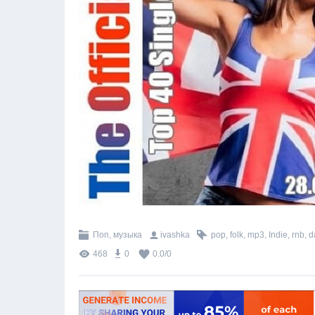
Поп, музыка
ivashka
pop
,
folk
,
mp3
,
Indie
,
rnb
,
d
468
0
0.0
/
0