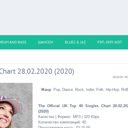
DRUM AND BASS
ШАНСОН
BLUES & JAZ
РЭП, ХИП-ХОП
 Chart 28.02.2020 (2020)
20/02/29, 08
Жанр
: Pop, Dance, Rock, Indie, Folk, Hip-Hop, Rn
The Official UK Top 40 Singles Chart 28.02.20
(2020)
Качество | Формат: MP3 | 320 Kbps
Количество композиций: 40
Продолжительность: 02:15:55