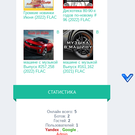
Дискотека 80-90-х
Громкие новинки
годов по-новому #
Июня (2022) FLAC
96 (2022) FLAC
В
В
машине с музыкой
машине с музыкой
Выпуск #257,258
Выпуск #161,162
(2022) FLAC
(2021) FLAC
СТАТИСТИКА
Онлайн всего:
5
Ботов:
2
Гостей:
2
Пользователей:
1
Yandex
,
Google
,
Admin