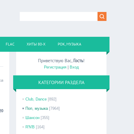
FLAC
ХИТЫ 80-Х
РОК, МУЗЫКА
Приветствую Вас
,
Гость
!
Регистрация
|
Вход
:16
КАТЕГОРИИ РАЗДЕЛА
B
Club, Dance
[892]
Поп, музыка
[7964]
20
Шансон
[355]
R'N'B
[164]