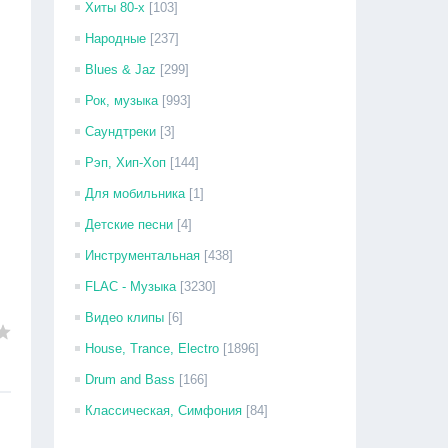
Хиты 80-х
[103]
Народные
[237]
Blues & Jaz
[299]
Рок, музыка
[993]
Саундтреки
[3]
Рэп, Хип-Хоп
[144]
Для мобильника
[1]
Детские песни
[4]
Инструментальная
[438]
FLAC - Музыка
[3230]
Видео клипы
[6]
House, Trance, Electro
[1896]
Drum and Bass
[166]
Классическая, Симфония
[84]