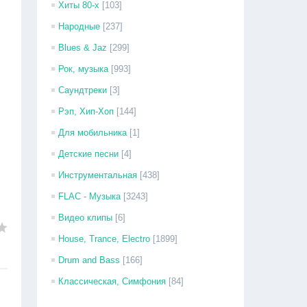
Хиты 80-х
[103]
Народные
[237]
Blues & Jaz
[299]
Рок, музыка
[993]
Саундтреки
[3]
Рэп, Хип-Хоп
[144]
Для мобильника
[1]
Детские песни
[4]
Инструментальная
[438]
FLAC - Музыка
[3243]
Видео клипы
[6]
House, Trance, Electro
[1899]
Drum and Bass
[166]
Классическая, Симфония
[84]