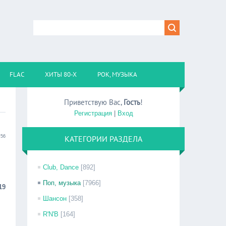
FLAC
ХИТЫ 80-Х
РОК, МУЗЫКА
Приветствую Вас
,
Гость
!
Регистрация
|
Вход
:56
КАТЕГОРИИ РАЗДЕЛА
B
Club, Dance
[892]
Поп, музыка
[7966]
19
Шансон
[358]
R'N'B
[164]