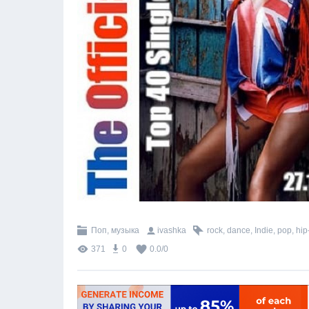
Поп, музыка
ivashka
rock
,
dance
,
Indie
,
pop
,
hip
371
0
0.0
/
0