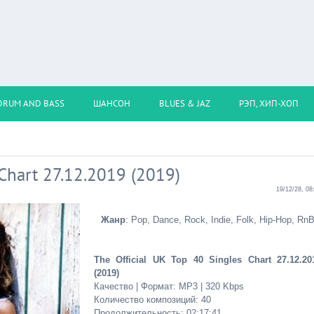
DRUM AND BASS
ШАНСОН
BLUES & JAZ
РЭП, ХИП-ХОП
 Chart 27.12.2019 (2019)
19/12/28, 08
Жанр
: Pop, Dance, Rock, Indie, Folk, Hip-Hop, Rn
The Official UK Top 40 Singles Chart 27.12.20
(2019)
Качество | Формат: MP3 | 320 Kbps
Количество композиций: 40
Продолжительность: 02:17:41