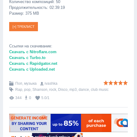
Количество композиций: 50
Продолжительность: 02:39:19
Размер: 375 MB
Ссылки на скачивание:
Скачать с Nitroflare.com
Скачать с Turbo.to
Скачать с Rapidgator.net
Скачать с Uploaded.net
Поп, музыка
ivashka
Rap
,
pop
,
Shanson
,
rock
,
Disco
,
mp3
,
dance
,
club music
344
0
5.0
/
1