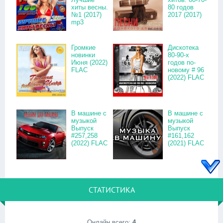
хиты весны.
80 годов
№1 (2017)
2017 (2017)
mp3
Громкие
Дискотека
новинки
80-90-х
Июня (2022)
годов по-
FLAC
новому # 96
(2022) FLAC
В машине с
В машине с
музыкой
музыкой
Выпуск
Выпуск
#257,258
#161,162
(2022) FLAC
(2021) FLAC
СТАТИСТИКА
Онлайн всего:
4