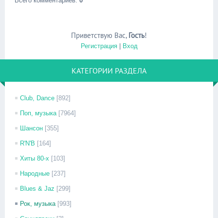
Всего комментариев
:
0
Приветствую Вас
,
Гость
!
Регистрация
|
Вход
КАТЕГОРИИ РАЗДЕЛА
Club, Dance
[892]
Поп, музыка
[7964]
Шансон
[355]
R'N'B
[164]
Хиты 80-х
[103]
Народные
[237]
Blues & Jaz
[299]
Рок, музыка
[993]