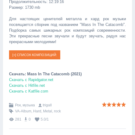
Продолжительность: 12:19:16
Размер: 1730 mb
Для настоящих ценителей металла и хард рок музыки
посвящается сборник под названием "Mass In The Catacomb".
Подборка самых шикарных рок композиций современности.
Эти прекрасные песни звучали и будут звучать, радуя нас
прекрасными мелодиями!
Скачать: Mass In The Catacomb (2021)
Скачать с Rapidgator.net
Скачать с Hitfile.net
Скачать с Katfile.com
Рок, музыка
trigall
VA-Album
,
Hard
,
Metal
,
rock
281
0
5.0
/
1