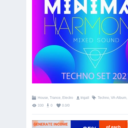
House, Trance, Electro
trigall
Techno
,
VA-Album
,
330
0
0.0
/
0