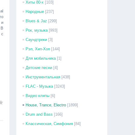
Хиты 80-х
[103]
al
Народные
[237]
го
Blues & Jaz
[299]
 и
 В
Рок, музыка
[993]
 с
Саундтреки
[3]
Рэп, Хип-Хоп
[144]
Для мобильника
[1]
Детские песни
[4]
Инструментальная
[438]
FLAC - Музыка
[3243]
Видео клипы
[6]
House, Trance, Electro
[1899]
Drum and Bass
[166]
Классическая, Симфония
[84]