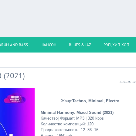
DRUM AND BASS
ШАНСОН
BLUES & JAZ
РЭП, ХИП-ХОП
 (2021)
21/01/25, 17
Жанр:
Techno, Minimal, Electro
Minimal Harmony: Mixed Sound (2021)
Качество| Формат: MP3 | 320 kbps
Количество композиций: 120
Продолжительность: 12 :36 :16
Размер: 1650 mb