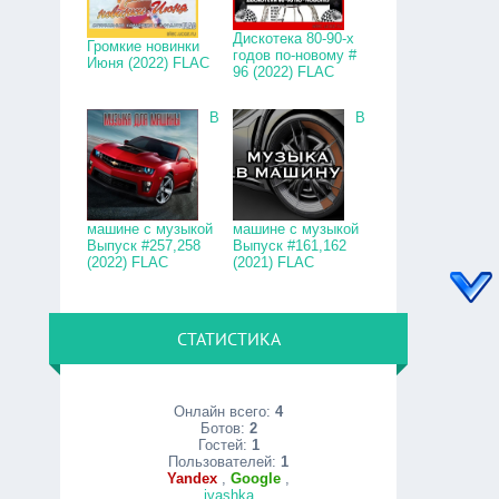
Дискотека 80-90-х
Громкие новинки
годов по-новому #
Июня (2022) FLAC
96 (2022) FLAC
В
В
машине с музыкой
машине с музыкой
Выпуск #257,258
Выпуск #161,162
(2022) FLAC
(2021) FLAC
СТАТИСТИКА
Онлайн всего:
4
Ботов:
2
Гостей:
1
Пользователей:
1
Yandex
,
Google
,
ivashka