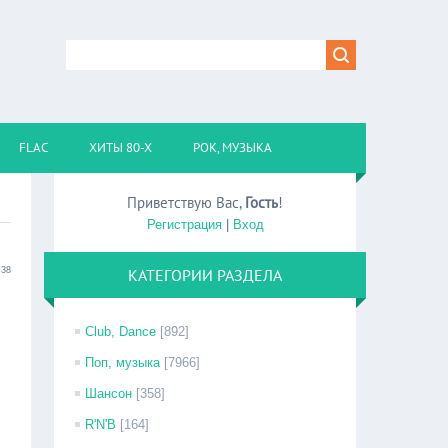
FLAC
ХИТЫ 80-Х
РОК, МУЗЫКА
Приветствую Вас
,
Гость
!
Регистрация
|
Вход
:38
КАТЕГОРИИ РАЗДЕЛА
Club, Dance
[892]
Поп, музыка
[7966]
Шансон
[358]
R'N'B
[164]