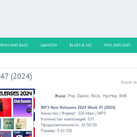
DRUM AND BASS
ШАНСОН
BLUES & JAZ
РЭП, ХИП-ХОП
47 (2024)
25/11/26, 15
Жанр
: Pop, Dance, Rock, Hip-Hop, RnB
MP3 New Releases 2024 Week 47 (2024)
Качество | Формат: 320 kbps | MP3
Количество композиций: 537
Продолжительность: 41:50:50
Размер: 5.61 GB