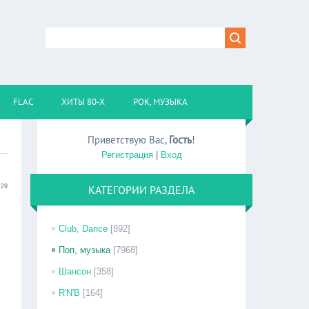
FLAC
ХИТЫ 80-Х
РОК, МУЗЫКА
Приветствую Вас
,
Гость
!
Регистрация
|
Вход
:29
КАТЕГОРИИ РАЗДЕЛА
Club, Dance
[892]
Поп, музыка
[7968]
Шансон
[358]
R'N'B
[164]