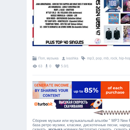
Поп, музыка
ivashka
mp3
,
pop
,
rnb
,
rock
,
hip-ho
63
0
5.0
/
1
Сборник музыки или музыкальный альобм " MP3 New Re
база ретро музики, класики, дискотечные песни, наро
скачать,
музыка
новинки бесплатно скачать, скачать