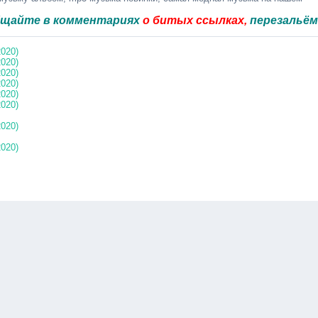
в комментариях
о битых ссылках,
перезальём быстр
2020)
2020)
2020)
2020)
2020)
2020)
2020)
2020)