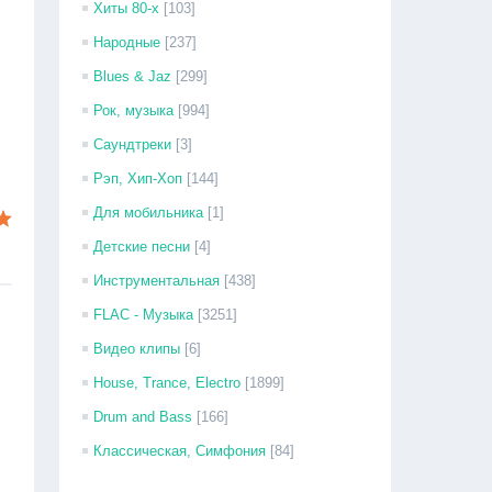
Хиты 80-х
[103]
Народные
[237]
Blues & Jaz
[299]
Рок, музыка
[994]
Саундтреки
[3]
Рэп, Хип-Хоп
[144]
Для мобильника
[1]
Детские песни
[4]
Инструментальная
[438]
FLAC - Музыка
[3251]
Видео клипы
[6]
House, Trance, Electro
[1899]
Drum and Bass
[166]
Классическая, Симфония
[84]