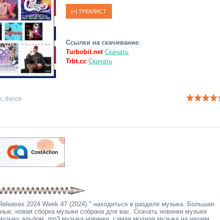
Ссылки на скачивание
:
Turbobit.net
Скачать
Trbt.cc
Скачать
p
,
dance
leases 2024 Week 47 (2024) " находиться в разделе музыка. Большая
дные, новая сборка музыки собрана для вас. Скачать новинки музыки
 музыку альбом, mp3 музыка новинки, самая модная музыка на нашем