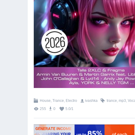
House, Trance, Electro
ivashka
trance
,
mp3
,
Voca
255
0
5.0
/
1