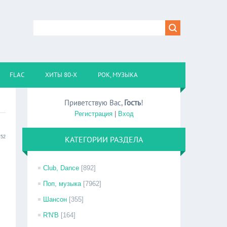
FLAC
ХИТЫ 80-Х
РОК, МУЗЫКА
Приветствую Вас
,
Гость
!
Регистрация
|
Вход
:52
КАТЕГОРИИ РАЗДЕЛА
Club, Dance
[892]
Поп, музыка
[7962]
Шансон
[355]
R'N'B
[164]