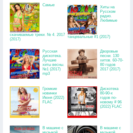
Самые
Хиты на
Русском
радио.
Любимые
скачиваемые треки. № 4. 2017
танцевальные #1 (2017)
(2017)
Русская
Дворовые
дискотека.
песни. 130
Лучшие
хитов. 60-70-
хиты весны.
80 годов
№1 (2017)
2017 (2017)
mp3
Громкие
Дискотека
новинки
80-90-х
Июня (2022)
годов по-
FLAC
новому # 96
(2022) FLAC
В машине с
В машине с
музыкой
музыкой