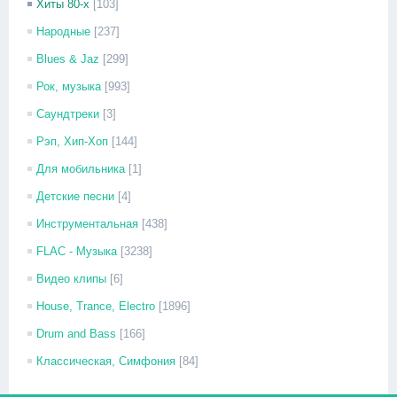
Хиты 80-х
[103]
Народные
[237]
Blues & Jaz
[299]
Рок, музыка
[993]
Саундтреки
[3]
Рэп, Хип-Хоп
[144]
Для мобильника
[1]
Детские песни
[4]
Инструментальная
[438]
FLAC - Музыка
[3238]
Видео клипы
[6]
House, Trance, Electro
[1896]
Drum and Bass
[166]
Классическая, Симфония
[84]