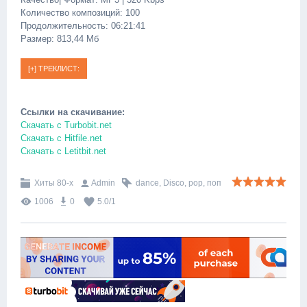
Количество композиций: 100
Продолжительность: 06:21:41
Размер: 813,44 Мб
Ссылки на скачивание:
Скачать c Turbobit.net
Скачать c Hitfile.net
Скачать c Letitbit.net
Хиты 80-х
Admin
dance
,
Disco
,
pop
,
поп
1006
0
5.0
/
1