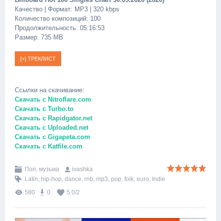
Качество | Формат: MP3 | 320 kbps
Количество композиций: 100
Продолжительность: 05:16:53
Размер: 735 MB
Ссылки на скачивание:
Скачать с Nitroflare.com
Скачать с Turbo.to
Скачать с Rapidgator.net
Скачать с Uploaded.net
Скачать с Gigapeta.com
Скачать с Katfile.com
Поп, музыка
ivashka
Latin
,
hip-hop
,
dance
,
rnb
,
mp3
,
pop
,
folk
,
euro
,
Indie
580
0
5.0
/
2