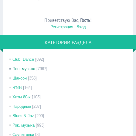
Приветствую Вас
,
Гость
!
Регистрация
|
Вход
КАТЕГОРИИ РАЗДЕЛА
Club, Dance
[892]
Поп, музыка
[7967]
Шансон
[358]
R'N'B
[164]
Хиты 80-х
[103]
Народные
[237]
Blues & Jaz
[299]
Рок, музыка
[993]
Саундтреки
[3]