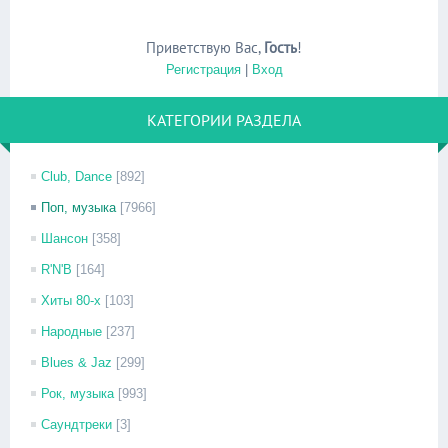
Приветствую Вас
,
Гость
!
Регистрация
|
Вход
КАТЕГОРИИ РАЗДЕЛА
Club, Dance
[892]
Поп, музыка
[7966]
Шансон
[358]
R'N'B
[164]
Хиты 80-х
[103]
Народные
[237]
Blues & Jaz
[299]
Рок, музыка
[993]
Саундтреки
[3]