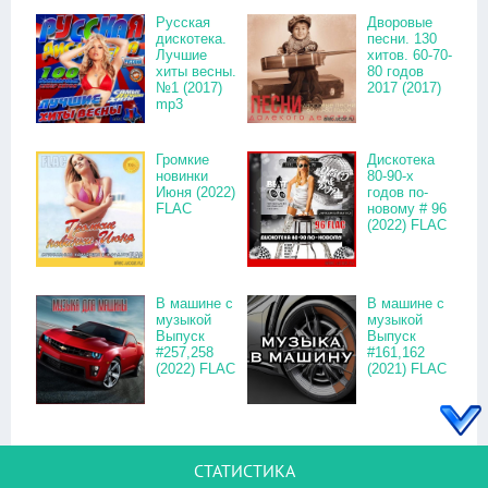
Русская
Дворовые
дискотека.
песни. 130
Лучшие
хитов. 60-70-
хиты весны.
80 годов
№1 (2017)
2017 (2017)
mp3
Громкие
Дискотека
новинки
80-90-х
Июня (2022)
годов по-
FLAC
новому # 96
(2022) FLAC
В машине с
В машине с
музыкой
музыкой
Выпуск
Выпуск
#257,258
#161,162
(2022) FLAC
(2021) FLAC
СТАТИСТИКА