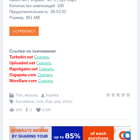
Количество композиций: 100
Продолжительность: 06:53:02
Размер: 951 MB
Ссылки на скачивание
:
Turbobit.net
Скачать
Uploaded.net
Скачать
Rapidgator.net
Скачать
Gigapeta.com
Скачать
Nitroflare.com
Скачать
Поп, музыка
ivashka
Eurodance
,
rock
,
Rap
,
pop
,
Disco
364
0
0.0
/
0