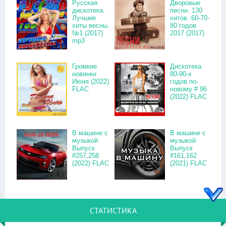
Русская
Дворовые
дискотека.
песни. 130
Лучшие
хитов. 60-70-
хиты весны.
80 годов
№1 (2017)
2017 (2017)
mp3
Громкие
Дискотека
новинки
80-90-х
Июня (2022)
годов по-
FLAC
новому # 96
(2022) FLAC
В машине с
В машине с
музыкой
музыкой
Выпуск
Выпуск
#257,258
#161,162
(2022) FLAC
(2021) FLAC
СТАТИСТИКА