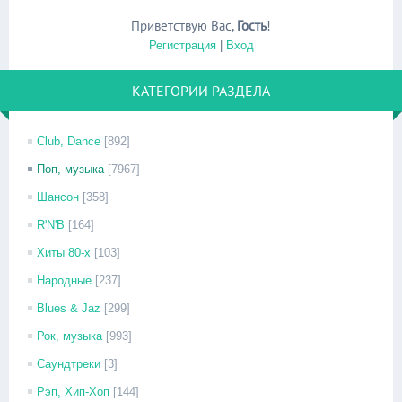
Приветствую Вас
,
Гость
!
Регистрация
|
Вход
КАТЕГОРИИ РАЗДЕЛА
Club, Dance
[892]
Поп, музыка
[7967]
Шансон
[358]
R'N'B
[164]
Хиты 80-х
[103]
Народные
[237]
Blues & Jaz
[299]
Рок, музыка
[993]
Саундтреки
[3]
Рэп, Хип-Хоп
[144]